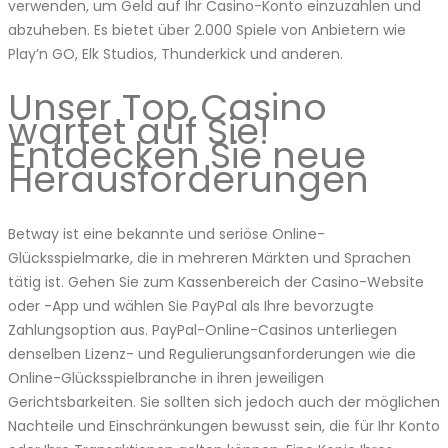
verwenden, um Geld auf Ihr Casino-Konto einzuzahlen und
abzuheben. Es bietet über 2.000 Spiele von Anbietern wie
Play’n GO, Elk Studios, Thunderkick und anderen.
Unser Top Casino
wartet auf Sie!
Entdecken Sie neue
Herausforderungen
Betway ist eine bekannte und seriöse Online-
Glücksspielmarke, die in mehreren Märkten und Sprachen
tätig ist. Gehen Sie zum Kassenbereich der Casino-Website
oder -App und wählen Sie PayPal als Ihre bevorzugte
Zahlungsoption aus. PayPal-Online-Casinos unterliegen
denselben Lizenz- und Regulierungsanforderungen wie die
Online-Glücksspielbranche in ihren jeweiligen
Gerichtsbarkeiten. Sie sollten sich jedoch auch der möglichen
Nachteile und Einschränkungen bewusst sein, die für Ihr Konto