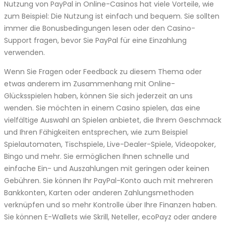
Nutzung von PayPal in Online-Casinos hat viele Vorteile, wie
zum Beispiel: Die Nutzung ist einfach und bequem. Sie sollten
immer die Bonusbedingungen lesen oder den Casino-
Support fragen, bevor Sie PayPal für eine Einzahlung
verwenden.
Wenn Sie Fragen oder Feedback zu diesem Thema oder
etwas anderem im Zusammenhang mit Online-
Glücksspielen haben, können Sie sich jederzeit an uns
wenden. Sie möchten in einem Casino spielen, das eine
vielfältige Auswahl an Spielen anbietet, die Ihrem Geschmack
und Ihren Fähigkeiten entsprechen, wie zum Beispiel
Spielautomaten, Tischspiele, Live-Dealer-Spiele, Videopoker,
Bingo und mehr. Sie ermöglichen Ihnen schnelle und
einfache Ein- und Auszahlungen mit geringen oder keinen
Gebühren. Sie können Ihr PayPal-Konto auch mit mehreren
Bankkonten, Karten oder anderen Zahlungsmethoden
verknüpfen und so mehr Kontrolle über Ihre Finanzen haben.
Sie können E-Wallets wie Skrill, Neteller, ecoPayz oder andere