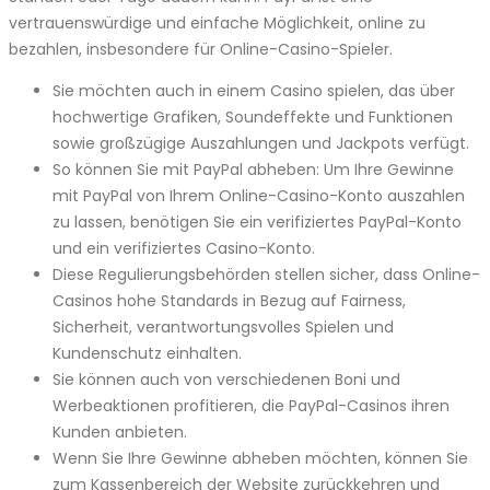
vertrauenswürdige und einfache Möglichkeit, online zu
bezahlen, insbesondere für Online-Casino-Spieler.
Sie möchten auch in einem Casino spielen, das über
hochwertige Grafiken, Soundeffekte und Funktionen
sowie großzügige Auszahlungen und Jackpots verfügt.
So können Sie mit PayPal abheben: Um Ihre Gewinne
mit PayPal von Ihrem Online-Casino-Konto auszahlen
zu lassen, benötigen Sie ein verifiziertes PayPal-Konto
und ein verifiziertes Casino-Konto.
Diese Regulierungsbehörden stellen sicher, dass Online-
Casinos hohe Standards in Bezug auf Fairness,
Sicherheit, verantwortungsvolles Spielen und
Kundenschutz einhalten.
Sie können auch von verschiedenen Boni und
Werbeaktionen profitieren, die PayPal-Casinos ihren
Kunden anbieten.
Wenn Sie Ihre Gewinne abheben möchten, können Sie
zum Kassenbereich der Website zurückkehren und