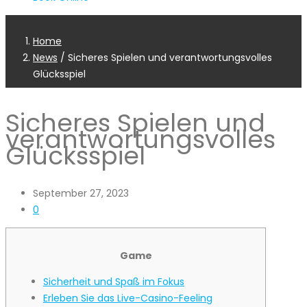
Home
News
/
Sicheres Spielen und verantwortungsvolles
Glücksspiel
Sicheres Spielen und
verantwortungsvolles
Glücksspiel
September 27, 2023
0
Game
Sicherheit und Spaß im Fokus
Erleben Sie das Live-Casino-Feeling