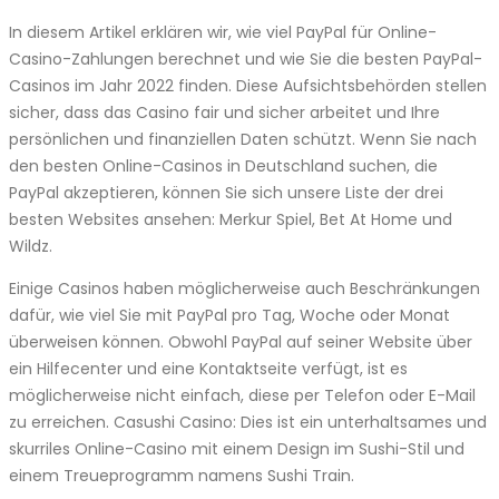
In diesem Artikel erklären wir, wie viel PayPal für Online-
Casino-Zahlungen berechnet und wie Sie die besten PayPal-
Casinos im Jahr 2022 finden. Diese Aufsichtsbehörden stellen
sicher, dass das Casino fair und sicher arbeitet und Ihre
persönlichen und finanziellen Daten schützt. Wenn Sie nach
den besten Online-Casinos in Deutschland suchen, die
PayPal akzeptieren, können Sie sich unsere Liste der drei
besten Websites ansehen: Merkur Spiel, Bet At Home und
Wildz.
Einige Casinos haben möglicherweise auch Beschränkungen
dafür, wie viel Sie mit PayPal pro Tag, Woche oder Monat
überweisen können. Obwohl PayPal auf seiner Website über
ein Hilfecenter und eine Kontaktseite verfügt, ist es
möglicherweise nicht einfach, diese per Telefon oder E-Mail
zu erreichen. Casushi Casino: Dies ist ein unterhaltsames und
skurriles Online-Casino mit einem Design im Sushi-Stil und
einem Treueprogramm namens Sushi Train.