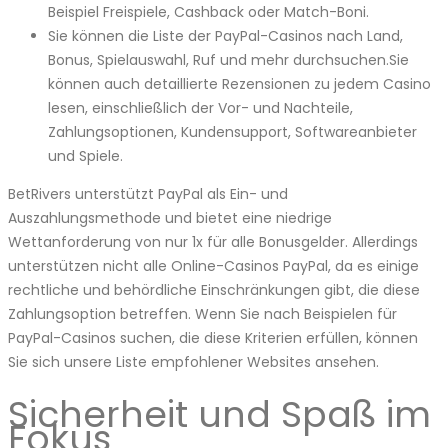
Beispiel Freispiele, Cashback oder Match-Boni.
Sie können die Liste der PayPal-Casinos nach Land,
Bonus, Spielauswahl, Ruf und mehr durchsuchen.Sie
können auch detaillierte Rezensionen zu jedem Casino
lesen, einschließlich der Vor- und Nachteile,
Zahlungsoptionen, Kundensupport, Softwareanbieter
und Spiele.
BetRivers unterstützt PayPal als Ein- und
Auszahlungsmethode und bietet eine niedrige
Wettanforderung von nur 1x für alle Bonusgelder. Allerdings
unterstützen nicht alle Online-Casinos PayPal, da es einige
rechtliche und behördliche Einschränkungen gibt, die diese
Zahlungsoption betreffen. Wenn Sie nach Beispielen für
PayPal-Casinos suchen, die diese Kriterien erfüllen, können
Sie sich unsere Liste empfohlener Websites ansehen.
Sicherheit und Spaß im
Fokus