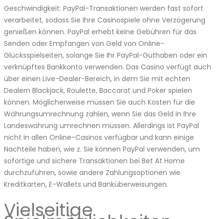
Geschwindigkeit: PayPal-Transaktionen werden fast sofort
verarbeitet, sodass Sie Ihre Casinospiele ohne Verzögerung
genießen können. PayPal erhebt keine Gebühren für das
Senden oder Empfangen von Geld von Online-
Glücksspielseiten, solange Sie Ihr PayPal-Guthaben oder ein
verknüpftes Bankkonto verwenden. Das Casino verfügt auch
über einen Live-Dealer-Bereich, in dem Sie mit echten
Dealern Blackjack, Roulette, Baccarat und Poker spielen
können. Möglicherweise müssen Sie auch Kosten für die
Währungsumrechnung zahlen, wenn Sie das Geld in Ihre
Landeswährung umrechnen müssen. Allerdings ist PayPal
nicht in allen Online-Casinos verfügbar und kann einige
Nachteile haben, wie z. Sie können PayPal verwenden, um
sofortige und sichere Transaktionen bei Bet At Home
durchzuführen, sowie andere Zahlungsoptionen wie
Kreditkarten, E-Wallets und Banküberweisungen.
Vielseitige