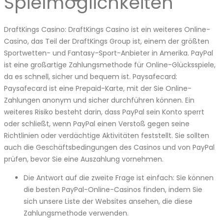
Spielmöglichkeiten
DraftKings Casino: DraftKings Casino ist ein weiteres Online-
Casino, das Teil der DraftKings Group ist, einem der größten
Sportwetten- und Fantasy-Sport-Anbieter in Amerika. PayPal
ist eine großartige Zahlungsmethode für Online-Glücksspiele,
da es schnell, sicher und bequem ist. Paysafecard:
Paysafecard ist eine Prepaid-Karte, mit der Sie Online-
Zahlungen anonym und sicher durchführen können. Ein
weiteres Risiko besteht darin, dass PayPal sein Konto sperrt
oder schließt, wenn PayPal einen Verstoß gegen seine
Richtlinien oder verdächtige Aktivitäten feststellt. Sie sollten
auch die Geschäftsbedingungen des Casinos und von PayPal
prüfen, bevor Sie eine Auszahlung vornehmen.
Die Antwort auf die zweite Frage ist einfach: Sie können
die besten PayPal-Online-Casinos finden, indem Sie
sich unsere Liste der Websites ansehen, die diese
Zahlungsmethode verwenden.