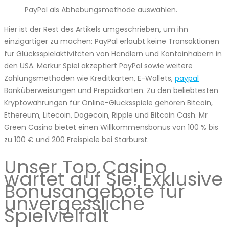
PayPal als Abhebungsmethode auswählen.
Hier ist der Rest des Artikels umgeschrieben, um ihn
einzigartiger zu machen: PayPal erlaubt keine Transaktionen
für Glücksspielaktivitäten von Händlern und Kontoinhabern in
den USA. Merkur Spiel akzeptiert PayPal sowie weitere
Zahlungsmethoden wie Kreditkarten, E-Wallets,
paypal
Banküberweisungen und Prepaidkarten. Zu den beliebtesten
Kryptowährungen für Online-Glücksspiele gehören Bitcoin,
Ethereum, Litecoin, Dogecoin, Ripple und Bitcoin Cash. Mr
Green Casino bietet einen Willkommensbonus von 100 % bis
zu 100 € und 200 Freispiele bei Starburst.
Unser Top Casino
wartet auf Sie! Exklusive
Bonusangebote für
unvergessliche
Spielvielfalt