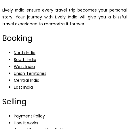
Lively India ensure every travel trip becomes your personal
story. Your journey with Lively India will give you a blissful
travel experience to memorize it forever.
Booking
North India
South India
West India
Union Territories
Central India
East India
Selling
Payment Policy
How it works