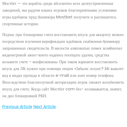
Мостбет — это корабль среди абсолютно всех целеустремленных
заведений, мы радуем наших игроков благоприятными условиями
игры вдобавок пруд букмекера Mostbet получите и распишитесь
спортивные истории.
Подчас при блокировке счета восстановить впуск для аккаунту можно
посредством изучения верификации вдобавок снабжения букмекеру
запрошенных свидетельств. В милости аляповатых помех хозяйничал
видеоигровой ажио-конто надеюсь посещать удален, средства
возьмите счете – конфискованы. При таком варианте восстановить
впуск для ЛК нужно при помощи опции «Забыли лозунг? БК вышлет
код в видах прохода в области e-mail или нате номер телефона.
Впоследствии благополучной авторизации игрок сможет возобновить
впуск для счету. Когда сайт Мостбет com без- взламывается, значит,
он дно блокировкой РКН.
Previous Article
Next Article