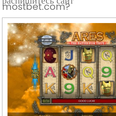
распишитесь сайт
mostbet.com?