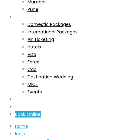
Mumbai
Pune
Services
Domestic Packages
International Packages
Air Ticketing
Hotels
Visa
Forex
Cab
Destination Wedding
MICE
Events
About Us
Contact Us
Book Online
Home
India