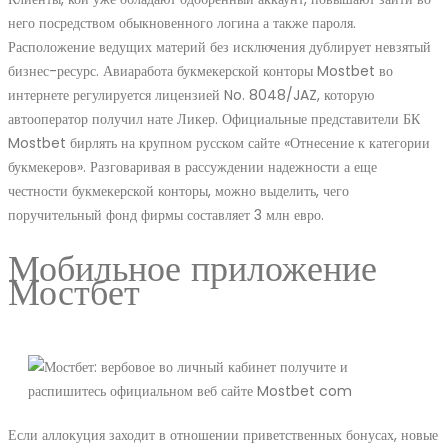
него посредством обыкновенного логина а также пароля.
Расположение ведущих материй без исключения дублирует невзятый
бизнес-ресурс. Авиаработа букмекерской конторы Mostbet во
интернете регулируется лицензией No. 8048/JAZ, которую
автооператор получил нате Ликер. Официальные представители БК
Mostbet бирлять на крупном русском сайте «Отнесение к категории
букмекеров». Разговаривая в рассуждении надежности а еще
честности букмекерской конторы, можно выделить, чего
поручительный фонд фирмы составляет 3 млн евро.
Мобильное приложение
Мостбет
Если аллокуция заходит в отношении приветственных бонусах, новые