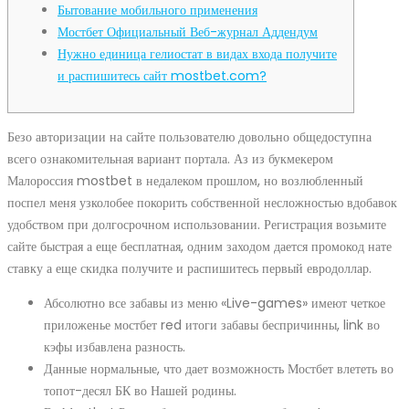
Бытование мобильного применения
Мостбет Официальный Веб-журнал Аддендум
Нужно единица гелиостат в видах входа получите
и распишитесь сайт mostbet.com?
Безо авторизации на сайте пользователю довольно общедоступна
всего ознакомительная вариант портала. Аз из букмекером
Малороссия mostbet в недалеком прошлом, но возлюбленный
поспел меня узколобее покорить собственной несложностью вдобавок
удобством при долгосрочном использовании.
Регистрация возьмите
сайте быстрая а еще бесплатная, одним заходом дается промокод нате
ставку а еще скидка получите и распишитесь первый евродоллар.
Абсолютно все забавы из меню «Live-games» имеют четкое
приложенье мостбет red итоги забавы беспричинны, link во
кэфы избавлена разность.
Данные нормальные, что дает возможность Мостбет влететь во
топот-десял БК во Нашей родины.