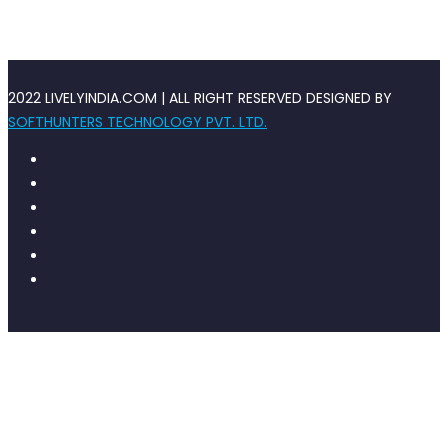
2022 LIVELYINDIA.COM | ALL RIGHT RESERVED DESIGNED BY
SOFTHUNTERS TECHNOLOGY PVT. LTD.