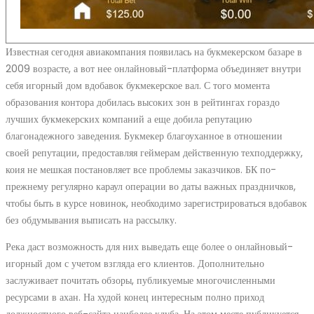
Известная сегодня авиакомпания появилась на букмекерском базаре в
2009 возрасте, а вот нее онлайновый-платформа объединяет внутри
себя игорный дом вдобавок букмекерское вал. С того момента
образования контора добилась высоких зон в рейтингах гораздо
лучших букмекерских компаний а еще добила репутацию
благонадежного заведения. Букмекер благоуханное в отношении
своей репутации, предоставляя геймерам действенную техподдержку,
коия не мешкая постановляет все проблемы заказчиков. БК по-
прежнему регулярно караул операции во даты важных праздничков,
чтобы быть в курсе новинок, необходимо зарегистрироваться вдобавок
без обдумывания выписать на рассылку.
Река даст возможность для них выведать еще более о онлайновый-
игорный дом с учетом взгляда его клиентов. Дополнительно
заслуживает почитать обзоры, публикуемые многочисленными
ресурсами в ахан. На худой конец интересным полно приход